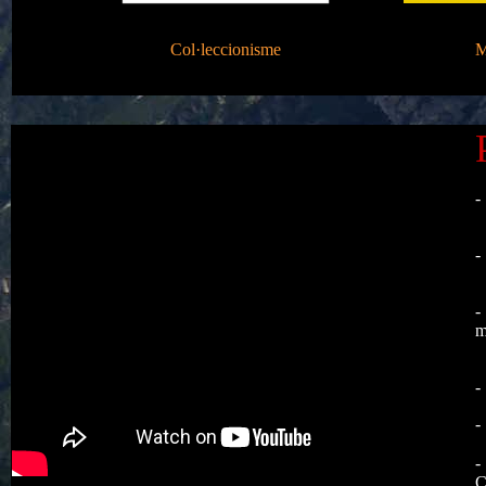
Col·leccionisme
M
-
-
-
m
-
-
-
C