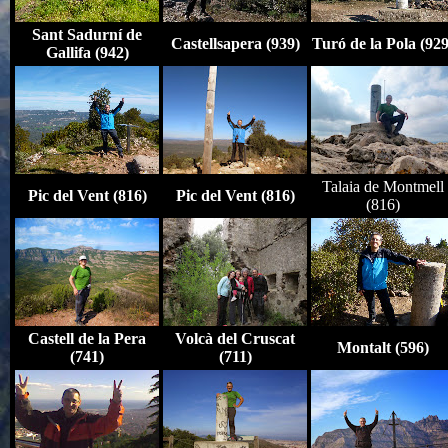
Sant Sadurní de
Castellsapera (939)
Turó de la Pola (92
Gallifa (942)
Talaia de Montmell
Pic del Vent (816)
Pic del Vent (816)
(816)
Castell de la Pera
Volcà del Cruscat
Montalt (596)
(741)
(711)