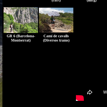
(curt)
(llarg)
GR 6 (Barcelona-
Camí de cavalls
Montserrat)
(Diversos trams)