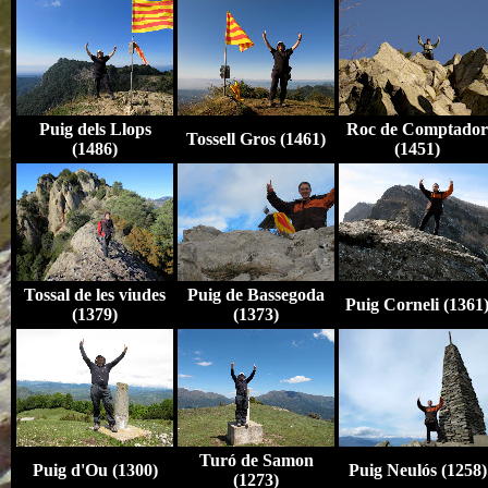
Puig dels Llops
Roc de Comptador
Tossell Gros (1461)
(1486)
(1451)
Tossal de les viudes
Puig de Bassegoda
Puig Corneli (1361
(1379)
(1373)
Turó de Samon
Puig d'Ou (1300)
Puig Neulós (1258)
(1273)