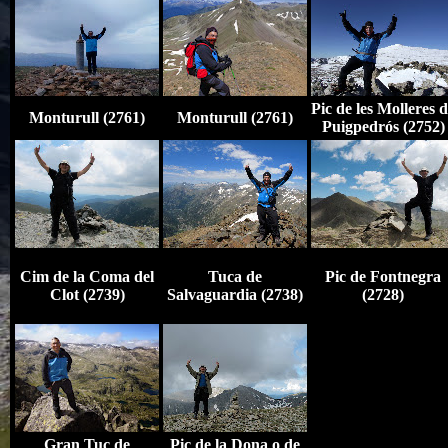
Pic de les Molleres 
Monturull (2761)
Monturull (2761)
Puigpedrós (2752)
Cim de la Coma del
Tuca de
Pic de Fontnegra
Clot (2739)
Salvaguardia (2738)
(2728)
Gran Tuc de
Pic de la Dona o de