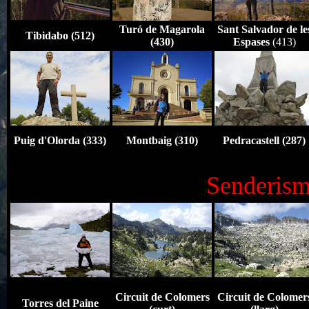
Turó de Magarola
Sant Salvador de le
Tibidabo (512)
(430)
Espases
(413)
Puig d'Olorda (333)
Montbaig (310)
Pedracastell (287)
Senderis
Circuit de Colomers
Circuit de Colomer
Torres del Paine