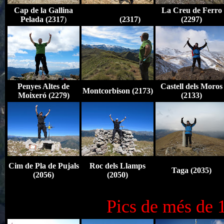
Cap de la Gallina
Cap de la Gallina
La Creu de Ferro
Pelada (2317
)
Pelada
(2317)
(2297)
Penyes Altes de
Castell dels Moros
Montcorbison (2173)
Moixeró (2279)
(2133)
Cim de Pla de Pujals
Roc dels Llamps
Taga (2035)
(2056)
(2050)
Pics de més de 