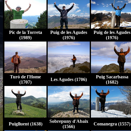
Pic de la Torreta
Puig de les Agudes
Puig de les Agudes
(1989)
(1976)
(1976)
Turó de l'Home
Puig Sacarbassa
Les Agudes (1706)
(1707)
(1682)
Sobrepuny d'Abaix
Puiglluent (1638)
Comanegra (1557)
(1566)