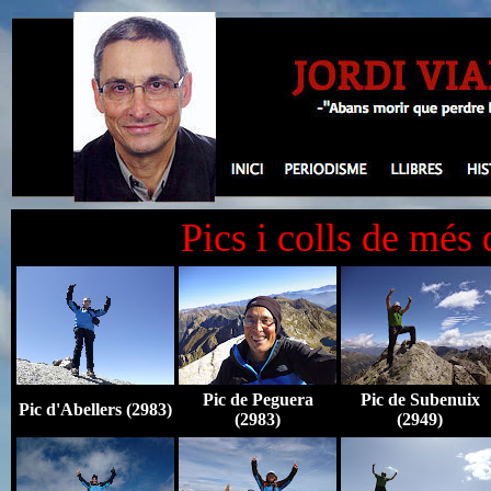
Pics i colls de més
Pic de Peguera
Pic de Subenuix
Pic d'Abellers (2983)
(2983)
(2949)