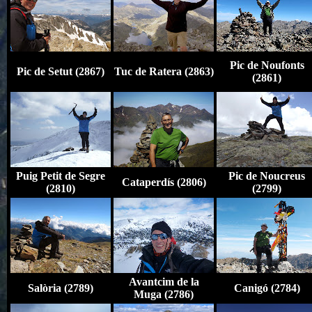
Pic de Noufonts
Pic de Setut (2867)
Tuc de Ratera (2863)
(2861)
Puig Petit de Segre
Pic de Noucreus
Cataperdís (2806)
(2810)
(2799)
Avantcim de la
Salòria (2789)
Canigó (2784)
Muga (2786)