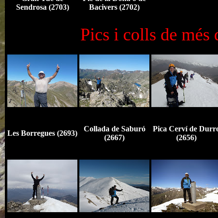
Sendrosa (2703)
Bacivers (2702)
Pics i colls de més
Collada de Saburó
Pica Cerví de Durr
Les Borregues (2693)
(2667)
(2656)