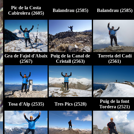
Pic de la Costa
Balandrau (2585)
Balandrau (2585)
Cabirolera (2605)
Gra de Fajol d'Abaix
Puig de la Canal de
Torreta del Cadí
(2567)
Cristall (2563)
(2561)
Puig de la font
Tosa d'Alp (2535)
Tres Pics (2528)
Tordera (2521)